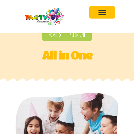
Home
All in One
All in One